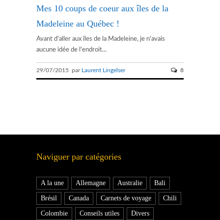
Mes 10 coups de coeur aux îles de la
Madeleine au Québec !
Avant d'aller aux îles de la Madeleine, je n'avais
aucune idée de l'endroit...
29/07/2015 par
Laurent Lingelser
8
Naviguer par catégories
A la une
Allemagne
Australie
Bali
Brésil
Canada
Carnets de voyage
Chili
Colombie
Conseils utiles
Divers