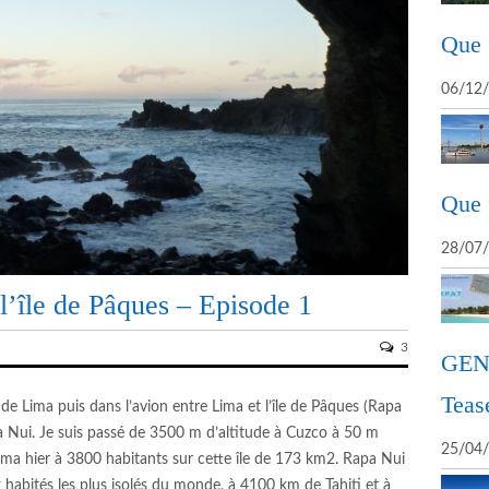
Que 
06/12
Que 
28/07
l’île de Pâques – Episode 1
3
GEN
Tease
de Lima puis dans l’avion entre Lima et l’île de Pâques (Rapa
pa Nui. Je suis passé de 3500 m d’altitude à Cuzco à 50 m
25/04
à Lima hier à 3800 habitants sur cette île de 173 km2. Rapa Nui
 habités les plus isolés du monde, à 4100 km de Tahiti et à