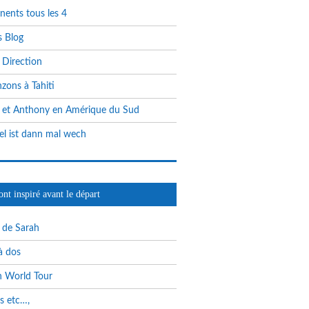
nents tous les 4
s Blog
e Direction
zons à Tahiti
 et Anthony en Amérique du Sud
l ist dann mal wech
ont inspiré avant le départ
g de Sarah
à dos
 World Tour
s etc…,