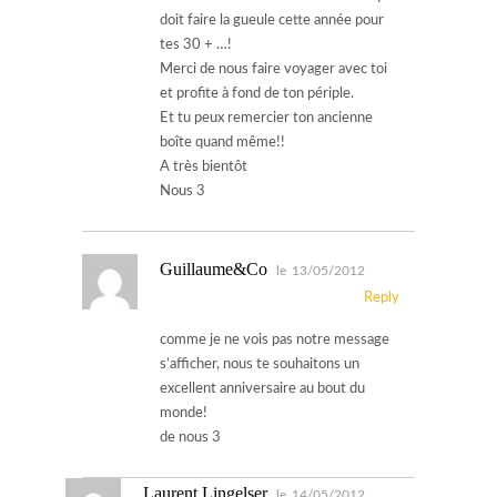
doit faire la gueule cette année pour
tes 30 + …!
Merci de nous faire voyager avec toi
et profite à fond de ton périple.
Et tu peux remercier ton ancienne
boîte quand même!!
A très bientôt
Nous 3
Guillaume&Co
le
13/05/2012
Reply
comme je ne vois pas notre message
s’afficher, nous te souhaitons un
excellent anniversaire au bout du
monde!
de nous 3
Laurent Lingelser
le
14/05/2012