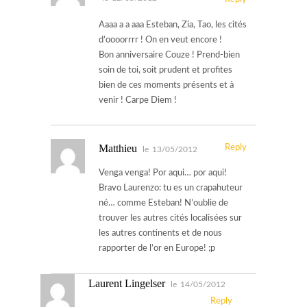
Aaaa a a aaa Esteban, Zia, Tao, les cités
d’oooorrrr ! On en veut encore !
Bon anniversaire Couze ! Prend-bien
soin de toi, soit prudent et profites
bien de ces moments présents et à
venir ! Carpe Diem !
Matthieu
Reply
le
13/05/2012
Venga venga! Por aqui… por aqui!
Bravo Laurenzo: tu es un crapahuteur
né… comme Esteban! N’oublie de
trouver les autres cités localisées sur
les autres continents et de nous
rapporter de l’or en Europe! ;p
Laurent Lingelser
le
14/05/2012
Reply