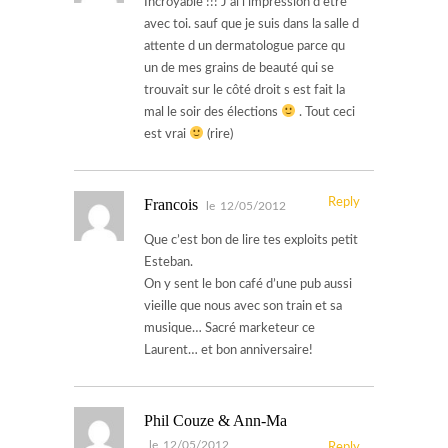
Incroyable !!! J ai l impression d être
avec toi. sauf que je suis dans la salle d
attente d un dermatologue parce qu
un de mes grains de beauté qui se
trouvait sur le côté droit s est fait la
mal le soir des élections
. Tout ceci
est vrai
(rire)
Francois
Reply
le
12/05/2012
Que c’est bon de lire tes exploits petit
Esteban.
On y sent le bon café d’une pub aussi
vieille que nous avec son train et sa
musique… Sacré marketeur ce
Laurent… et bon anniversaire!
Phil Couze & Ann-Ma
le
12/05/2012
Reply