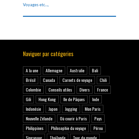
Voyages etc…,
Naviguer par catégories
A la une
Allemagne
Australie
Bali
Brésil
Canada
Carnets de voyage
Chili
Colombie
Conseils utiles
Divers
France
Gili
Hong Kong
Ile de Pâques
Inde
Indonésie
Japon
Jogging
Mon Paris
Nouvelle Zélande
Où courir à Paris
Pays
Philippines
Philosophie du voyage
Pérou
Singapour
Thaïlande
Tour du monde