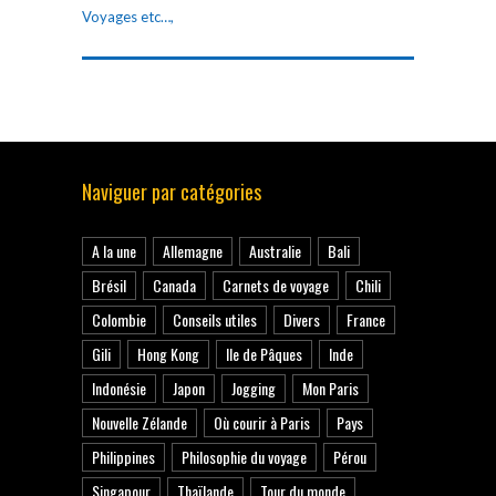
Voyages etc…,
Naviguer par catégories
A la une
Allemagne
Australie
Bali
Brésil
Canada
Carnets de voyage
Chili
Colombie
Conseils utiles
Divers
France
Gili
Hong Kong
Ile de Pâques
Inde
Indonésie
Japon
Jogging
Mon Paris
Nouvelle Zélande
Où courir à Paris
Pays
Philippines
Philosophie du voyage
Pérou
Singapour
Thaïlande
Tour du monde