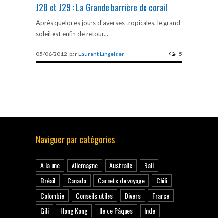
J28 et J29 : La Grande barrière de corail
Après quelques jours d'averses tropicales, le grand
soleil est enfin de retour...
05/06/2012 par
Laurent Lingelser
5
Naviguer par catégories
A la une
Allemagne
Australie
Bali
Brésil
Canada
Carnets de voyage
Chili
Colombie
Conseils utiles
Divers
France
Gili
Hong Kong
Ile de Pâques
Inde