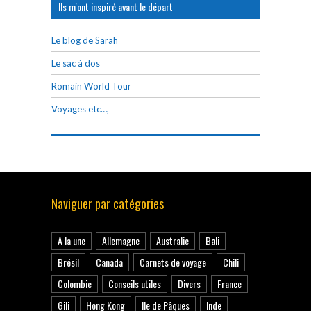
Ils m'ont inspiré avant le départ
Le blog de Sarah
Le sac à dos
Romain World Tour
Voyages etc…,
Naviguer par catégories
A la une
Allemagne
Australie
Bali
Brésil
Canada
Carnets de voyage
Chili
Colombie
Conseils utiles
Divers
France
Gili
Hong Kong
Ile de Pâques
Inde